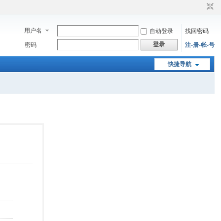
用户名
自动登录
找回密码
登录
密码
注-册-帐-号
快捷导航