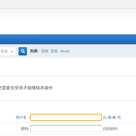
热搜:
活动
交友
discuz
搜索
搜
索
您需要先登录才能继续本操作
用户名
注-册-帐-号
密码:
找回密码