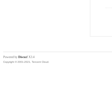
Powered by
Discuz!
X3.4
Copyright © 2001-2021, Tencent Cloud.