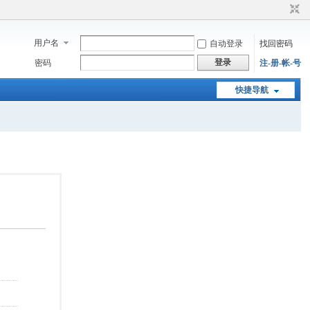
用户名
自动登录
找回密码
登录
密码
注-册-帐-号
快捷导航