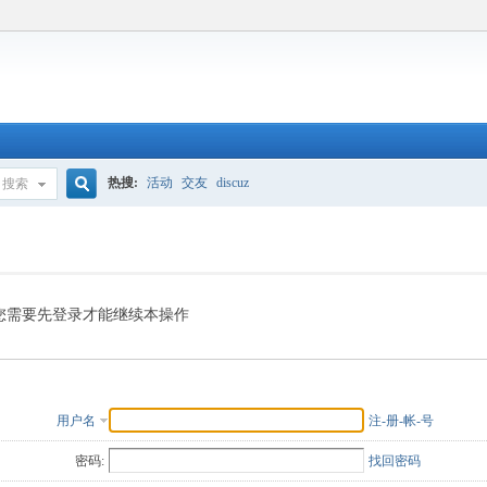
热搜:
活动
交友
discuz
搜索
搜
索
您需要先登录才能继续本操作
用户名
注-册-帐-号
密码:
找回密码