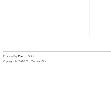
Powered by
Discuz!
X3.4
Copyright © 2001-2021, Tencent Cloud.