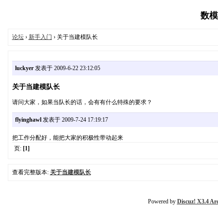
数模论
论坛
›
新手入门
› 关于当建模队长
luckyer
发表于 2009-6-22 23:12:05
关于当建模队长
请问大家，如果当队长的话，会有有什么特殊的要求？
flyinghawl
发表于 2009-7-24 17:19:17
把工作分配好，能把大家的积极性带动起来
页:
[1]
查看完整版本:
关于当建模队长
Powered by
Discuz! X3.4 Ar