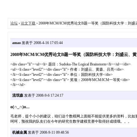
论坛
›
论文下载
› 2008年MCM/ICM优秀论文B题一等奖（国防科技大学：刘
amao
发表于 2008-4-16 17:05:44
2008年MCM/ICM优秀论文B题一等奖（国防科技大学：刘盛云、
<div class="li"><ul><li> 题目：Sudoku-The Logical Brainstorm</li></ul></div>
<ul><li class="level2"><div class="li"> 作者：刘盛云、黄森、吕亮</div>
</li><li class="level2"><div class="li"> 单位：国防科技大学</div>
</li><li class="level2"><div class="li"> 奖项：2008年MCM/ICM一等奖</div>
</li></ul>
流氓森
发表于 2008-9-6 17:24:17
o(∩_∩)o...
毛老师，提个小小的建议，咱们这个数模网上面能不能提供更多的资料，比如
呵呵，预祝我的队友们在今年的研究生数学建模竞赛中取得好成绩哦。。。
机械金属
发表于 2008-9-11 09:48:56