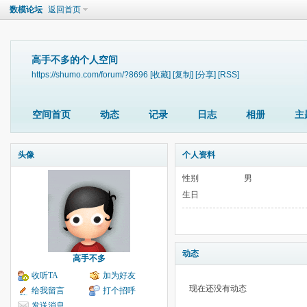
数模论坛
返回首页
高手不多的个人空间
https://shumo.com/forum/?8696
[收藏]
[复制]
[分享]
[RSS]
空间首页
动态
记录
日志
相册
主
头像
个人资料
性别
男
生日
动态
高手不多
收听TA
加为好友
现在还没有动态
给我留言
打个招呼
发送消息