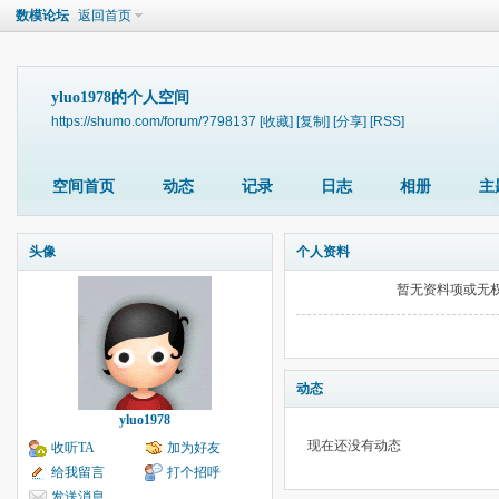
数模论坛
返回首页
yluo1978的个人空间
https://shumo.com/forum/?798137
[收藏]
[复制]
[分享]
[RSS]
空间首页
动态
记录
日志
相册
主
头像
个人资料
暂无资料项或无
动态
yluo1978
现在还没有动态
收听TA
加为好友
给我留言
打个招呼
发送消息