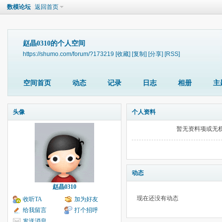
数模论坛
返回首页
赵晶0310的个人空间
https://shumo.com/forum/?173219
[收藏]
[复制]
[分享]
[RSS]
空间首页
动态
记录
日志
相册
主
头像
个人资料
暂无资料项或无
动态
赵晶0310
现在还没有动态
收听TA
加为好友
给我留言
打个招呼
发送消息