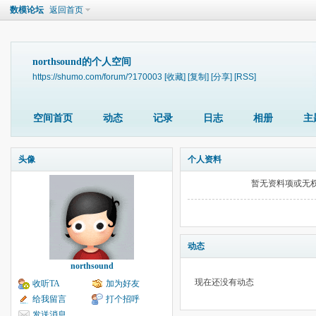
数模论坛
返回首页
northsound的个人空间
https://shumo.com/forum/?170003
[收藏]
[复制]
[分享]
[RSS]
空间首页
动态
记录
日志
相册
主
头像
个人资料
暂无资料项或无
动态
northsound
现在还没有动态
收听TA
加为好友
给我留言
打个招呼
发送消息