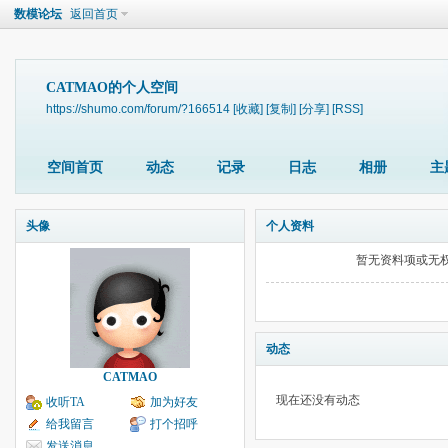
数模论坛
返回首页
CATMAO的个人空间
https://shumo.com/forum/?166514
[收藏]
[复制]
[分享]
[RSS]
空间首页
动态
记录
日志
相册
主
头像
个人资料
暂无资料项或无
动态
CATMAO
现在还没有动态
收听TA
加为好友
给我留言
打个招呼
发送消息