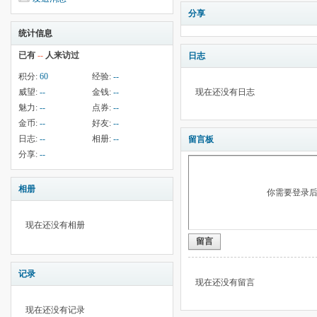
分享
统计信息
已有
--
人来访过
日志
积分:
60
经验:
--
威望:
--
金钱:
--
现在还没有日志
魅力:
--
点券:
--
金币:
--
好友:
--
日志:
--
相册:
--
留言板
分享:
--
相册
你需要登录
现在还没有相册
留言
记录
现在还没有留言
现在还没有记录