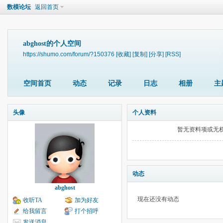
数模论坛
返回首页
abghost的个人空间
https://shumo.com/forum/?150376
[收藏]
[复制]
[分享]
[RSS]
空间首页
动态
记录
日志
相册
主
头像
个人资料
暂无资料项或无
动态
abghost
现在还没有动态
收听TA
加为好友
给我留言
打个招呼
发送消息