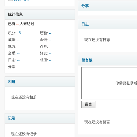
分享
统计信息
已有
--
人来访过
日志
积分:
15
经验:
--
威望:
--
金钱:
--
现在还没有日志
魅力:
--
点券:
--
金币:
--
好友:
--
日志:
--
相册:
--
留言板
分享:
--
相册
你需要登录
现在还没有相册
留言
记录
现在还没有留言
现在还没有记录