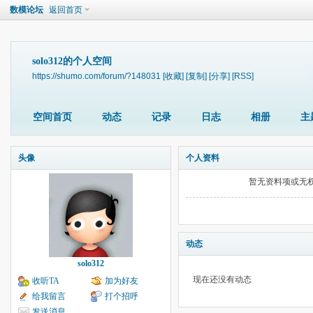
数模论坛
返回首页
solo312的个人空间
https://shumo.com/forum/?148031
[收藏]
[复制]
[分享]
[RSS]
空间首页
动态
记录
日志
相册
主
头像
个人资料
暂无资料项或无
动态
solo312
现在还没有动态
收听TA
加为好友
给我留言
打个招呼
发送消息