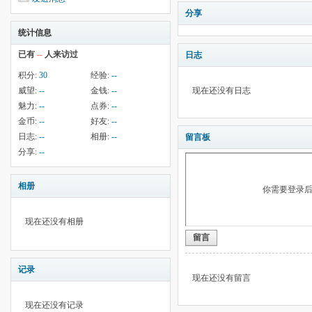
分享
统计信息
已有
--
人来访过
日志
积分:
30
经验:
--
威望:
--
金钱:
--
现在还没有日志
魅力:
--
点券:
--
金币:
--
好友:
--
日志:
--
相册:
--
留言板
分享:
--
相册
你需要登录
现在还没有相册
留言
记录
现在还没有留言
现在还没有记录